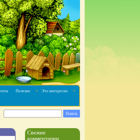
енты
Полезно
Это интересно
ˇ
ˇ
Свежие
комментарии