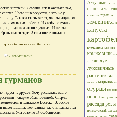
Актуально
астра
рогие читатели! Сегодня, как и обещала вам,
вишня и череш
 спарже. Часто интересуются, а что же у
горох
гиацинты
горте
 в пищу. Так вот оказывается, что выращивают
земляника
чных и мясистых побегов. И чтобы получить
и
кцию, надо немало потрудиться. И первый
капуста
рать только через 3 года после посадки,
картофе
Спаржа обыкновенная. Часть 2»
клематисы
клубника
крыжовник
лил
2 комментария
лук
лилии
луковичные
растения
я гурманов
мал
морковь
мелисса
на
огурцы
первоц
ои дорогие друзья! Хочу рассказать вам о
перец
п
 растении - спарже обыкновенной. Спаржа
петрушка
иземноморья и Ближнего Востока. Взрослое
рассада
розы
жи имеет мощные корневища, где откладываются
императорский
сад
сад
щества и, благодаря этой особенности,
сем
голубика
свекла