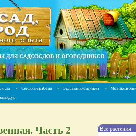
Ы ДЛЯ САДОВОДОВ И ОГОРОДНИКОВ
й сад
Сезонные работы
Садовый инструмент
Мои эксперим
ˇ
ˇ
ˇ
комендую
енная. Часть 2
Все растения