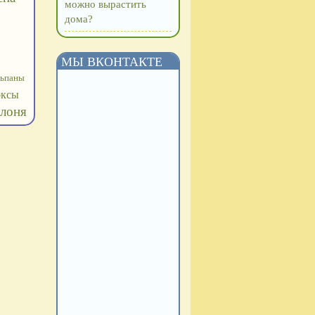
можно вырастить
дома?
МЫ ВКОНТАКТЕ
ьпаны
оксы
лоня