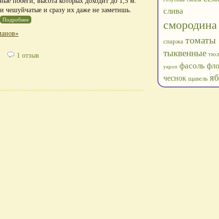
ные побеги, высота которых доходит до 1,5 м.
слива
и чешуйчатые и сразу их даже не заметишь.
Подробнее
смородина
манов»
томаты
спаржа
тыквенные
тюл
1 отзыв
фасоль
фл
укроп
яб
чеснок
щавель