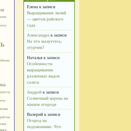
Елена
к записи
ня
Выращивание лилий
нзия
— цветов райского
сада
рисы
Александра
к записи
На что жалуетесь,
ль
огурчик?
Наталья
к записи
ейники
Особенности
выращивания
различных видов
салата
ина
Андрей
к записи
рциссы
Солнечный корень на
веты
нашем огороде
ионы
Валерий
к записи
рябчик
Огород на
овая
подоконнике. Что
ена