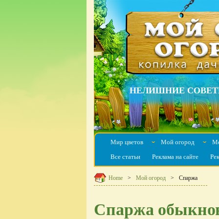
НЕЛИШНИЕ СОВЕТ
Мир цветов
Мой огород
Мо
ˇ
ˇ
Все статьи
Реклама на сайте
Ре
Home
Мой огород
Спаржа
Спаржа обыкнов