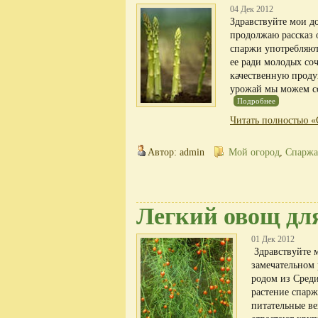
04 Дек 2012
Здравствуйте мои до
продолжаю рассказ о
спаржи употребляют
ее ради молодых со
качественную проду
урожай мы можем соб
Подробнее
Читать полностью «
Автор: admin
Мой огород
,
Спаржа
Легкий овощ дл
01 Дек 2012
Здравствуйте м
замечательном
родом из Сред
растение спар
питательные ве