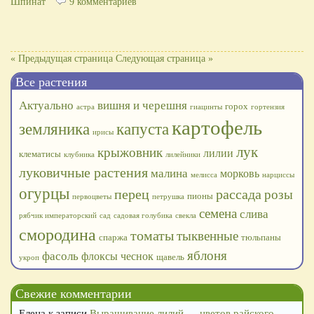
Шпинат
9 комментариев
« Предыдущая страница
Следующая страница »
Все растения
Актуально
вишня и черешня
горох
астра
гиацинты
гортензия
картофель
земляника
капуста
ирисы
лук
крыжовник
лилии
клематисы
клубника
лилейники
луковичные растения
малина
морковь
мелисса
нарциссы
огурцы
перец
рассада
розы
пионы
первоцветы
петрушка
семена
слива
рябчик императорский
сад
садовая голубика
свекла
смородина
томаты
тыквенные
спаржа
тюльпаны
яблоня
фасоль
флоксы
чеснок
щавель
укроп
Свежие комментарии
Елена
к записи
Выращивание лилий — цветов райского