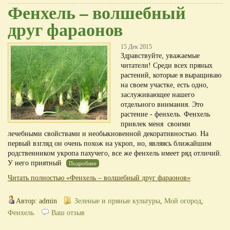
Фенхель – волшебный
друг фараонов
15 Дек 2015
Здравствуйте, уважаемые
читатели! Среди всех пряных
растений, которые я выращиваю
на своем участке, есть одно,
заслуживающее нашего
отдельного внимания. Это
растение - фенхель. Фенхель
привлек меня своими
лечебными свойствами и необыкновенной декоративностью. На
первый взгляд он очень похож на укроп, но, являясь ближайшим
родственником укропа пахучего, все же фенхель имеет ряд отличий.
У него приятный
Подробнее
Читать полностью «Фенхель – волшебный друг фараонов»
Автор: admin
Зеленые и пряные культуры
,
Мой огород
,
Фенхель
Ваш отзыв