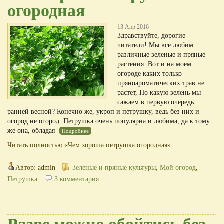
огородная
13 Апр 2016
Здравствуйте, дорогие
читатели! Мы все любим
различные зеленые и пряные
растения. Вот и на моем
огороде каких только
пряноароматических трав не
растет, Но какую зелень мы
сажаем в первую очередь
ранней весной? Конечно же, укроп и петрушку, ведь без них и
огород не огород. Петрушка очень популярна и любима, да к тому
же она, обладая
Подробнее
Читать полностью «Чем хороша петрушка огородная»
Автор: admin
Зеленые и пряные культуры
,
Мой огород
,
Петрушка
3 комментария
Разве можно обойтись без