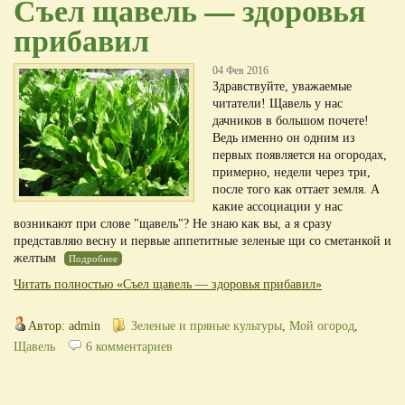
Съел щавель — здоровья
прибавил
04 Фев 2016
Здравствуйте, уважаемые
читатели! Щавель у нас
дачников в большом почете!
Ведь именно он одним из
первых появляется на огородах,
примерно, недели через три,
после того как оттает земля. А
какие ассоциации у нас
возникают при слове "щавель"? Не знаю как вы, а я сразу
представляю весну и первые аппетитные зеленые щи со сметанкой и
желтым
Подробнее
Читать полностью «Съел щавель — здоровья прибавил»
Автор: admin
Зеленые и пряные культуры
,
Мой огород
,
Щавель
6 комментариев