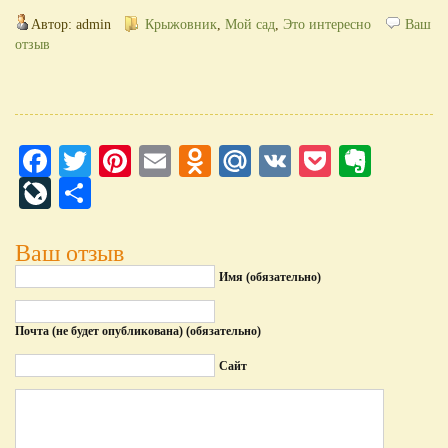
Автор: admin
Крыжовник
,
Мой сад
,
Это интересно
Ваш
отзыв
Facebook
Twitter
Pinterest
Email
Odnoklassniki
Mail.Ru
VK
Pocket
Evern
LiveJournal
Отправить
Ваш отзыв
Имя (обязательно)
Почта (не будет опубликована) (обязательно)
Сайт