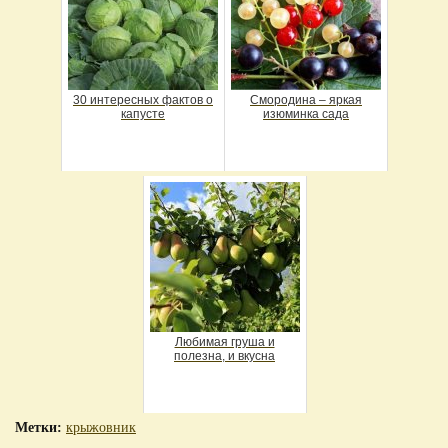
30 интересных фактов о
Смородина – яркая
капусте
изюминка сада
Любимая груша и
полезна, и вкусна
Метки:
крыжовник