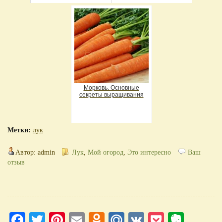
Морковь. Основные
секреты выращивания
Метки:
лук
Автор: admin
Лук
,
Мой огород
,
Это интересно
Ваш
отзыв
Facebook
Twitter
Pinterest
Email
Odnoklassniki
Mail.Ru
VK
Pocket
Evern