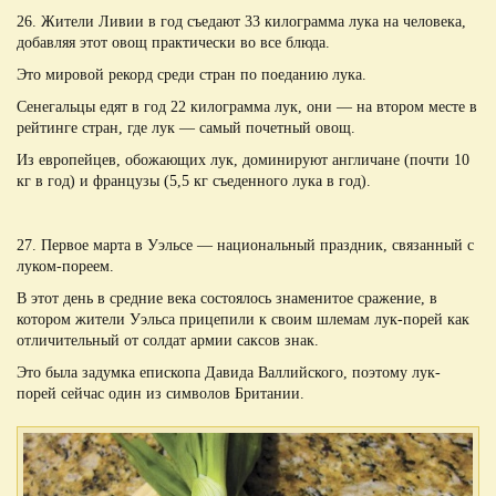
26. Жители Ливии в год съедают 33 килограмма лука на человека,
добавляя этот овощ практически во все блюда.
Это мировой рекорд среди стран по поеданию лука.
Сенегальцы едят в год 22 килограмма лук, они — на втором месте в
рейтинге стран, где лук — самый почетный овощ.
Из европейцев, обожающих лук, доминируют англичане (почти 10
кг в год) и французы (5,5 кг съеденного лука в год).
27. Первое марта в Уэльсе — национальный праздник, связанный с
луком-пореем.
В этот день в средние века состоялось знаменитое сражение, в
котором жители Уэльса прицепили к своим шлемам лук-порей как
отличительный от солдат армии саксов знак.
Это была задумка епископа Давида Валлийского, поэтому лук-
порей сейчас один из символов Британии.