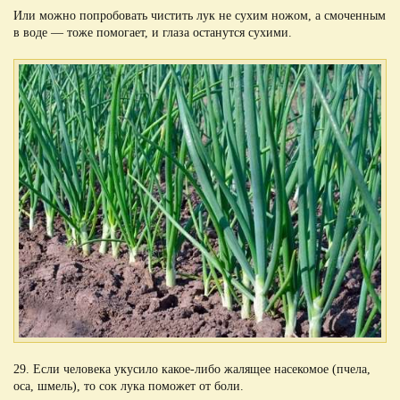
Или можно попробовать чистить лук не сухим ножом, а смоченным
в воде — тоже помогает, и глаза останутся сухими.
29. Если человека укусило какое-либо жалящее насекомое (пчела,
оса, шмель), то сок лука поможет от боли.