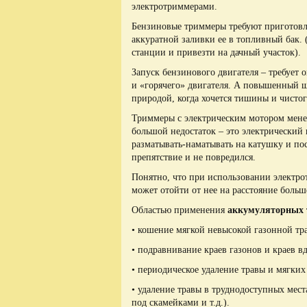
электротриммерами.
Бензиновые триммеры требуют приготовл
аккуратной заливки ее в топливный бак. 
станции и привезти на дачный участок).
Запуск бензинового двигателя – требует 
и «горячего» двигателя. А повышенный 
природой, когда хочется тишины и чистог
Триммеры с электрическим мотором мене
большой недостаток – это электрический
разматывать-наматывать на катушку и пос
препятствие и не повредился.
Понятно, что при использовании электро
может отойти от нее на расстояние больш
Областью применения
аккумуляторных
• кошение мягкой невысокой газонной тр
• подравнивание краев газонов и краев в
• периодическое удаление травы и мягких
• удаление травы в труднодоступных мест
под скамейками и т.д.).