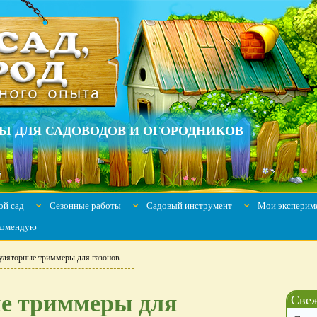
Ы ДЛЯ САДОВОДОВ И ОГОРОДНИКОВ
й сад
Сезонные работы
Садовый инструмент
Мои эксперим
ˇ
ˇ
ˇ
комендую
ляторные триммеры для газонов
е триммеры для
Свеж