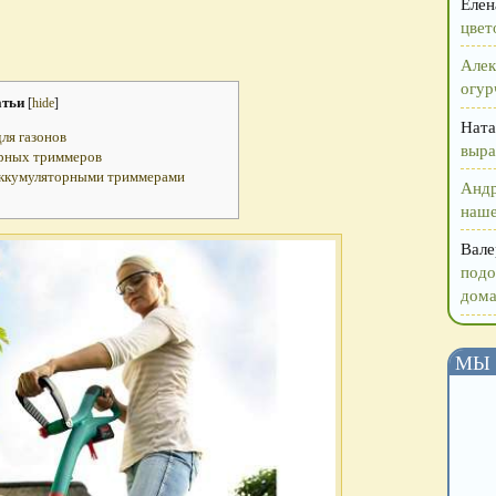
Елен
цвет
Алек
огур
атьи
[
hide
]
Ната
ля газонов
выра
орных триммеров
аккумуляторными триммерами
Анд
наше
Вале
подо
дома
МЫ 