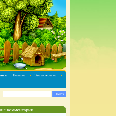
енты
Полезно
Это интересно
ˇ
ˇ
ие комментарии