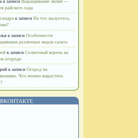
а
к записи
Выращивание лилий —
ов райского сада
сандра
к записи
На что жалуетесь,
чик?
лья
к записи
Особенности
щивания различных видов салата
рей
к записи
Солнечный корень на
м огороде
рий
к записи
Огород на
коннике. Что можно вырастить
?
ВКОНТАКТЕ