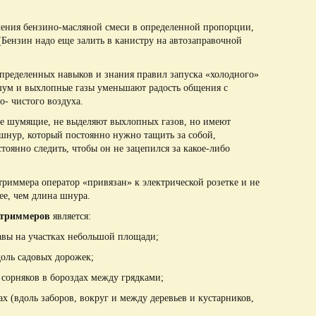
ения бензино-масляной смеси в определенной пропорции,
(Бензин надо еще залить в канистру на автозаправочной
определенных навыков и знания правил запуска «холодного»
шум и выхлопные газы уменьшают радость общения с
о- чистого воздуха.
е шумящие, не выделяют выхлопных газов, но имеют
 шнур, который постоянно нужно тащить за собой,
тоянно следить, чтобы он не зацепился за какое-либо
триммера оператор «привязан» к электрической розетке и не
ее, чем длина шнура.
 триммеров
является:
авы на участках небольшой площади;
доль садовых дорожек;
 сорняков в бороздах между грядками;
ах (вдоль заборов, вокруг и между деревьев и кустарников,