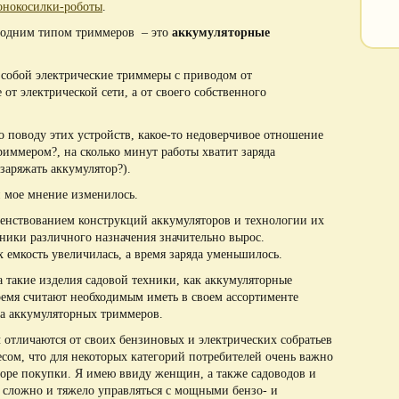
онокосилки-роботы
.
е одним типом триммеров – это
аккумуляторные
собой электрические триммеры с приводом от
 от электрической сети, а от своего собственного
о поводу этих устройств, какое-то недоверчивое отношение
риммером?, на сколько минут работы хватит заряда
заряжать аккумулятор?).
и мое мнение изменилось.
ршенствованием конструкций аккумуляторов и технологии их
ники различного назначения значительно вырос.
 емкость увеличилась, а время заряда уменьшилось.
а такие изделия садовой техники, как аккумуляторные
емя считают необходимым иметь в своем ассортименте
 а аккумуляторных триммеров.
ы
отличаются от своих бензиновых и электрических собратьев
сом, что для некоторых категорий потребителей очень важно
оре покупки. Я имею ввиду женщин, а также садоводов и
 сложно и тяжело управляться с мощными бензо- и