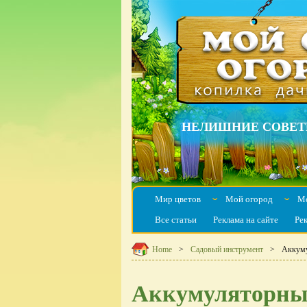
НЕЛИШНИЕ СОВЕТ
Мир цветов
Мой огород
Мо
ˇ
ˇ
Все статьи
Реклама на сайте
Ре
Home
Садовый инструмент
Аккуму
Аккумуляторны