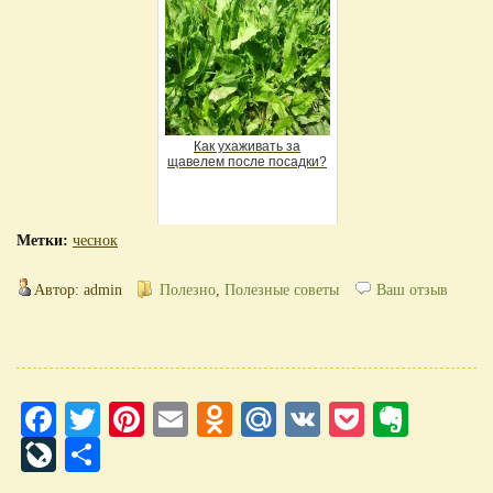
Как ухаживать за
щавелем после посадки?
Метки:
чеснок
Автор: admin
Полезно
,
Полезные советы
Ваш отзыв
Facebook
Twitter
Pinterest
Email
Odnoklassniki
Mail.Ru
VK
Pocket
Evern
LiveJournal
Отправить