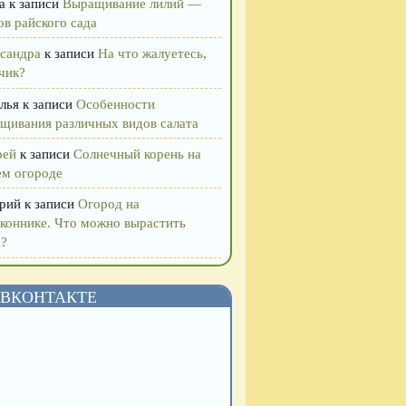
а
к записи
Выращивание лилий —
ов райского сада
сандра
к записи
На что жалуетесь,
чик?
лья
к записи
Особенности
щивания различных видов салата
рей
к записи
Солнечный корень на
м огороде
рий
к записи
Огород на
коннике. Что можно вырастить
?
ВКОНТАКТЕ