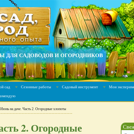
Ы ДЛЯ САДОВОДОВ И ОГОРОДНИКОВ
й сад
Сезонные работы
Садовый инструмент
Мои эксперим
ˇ
ˇ
ˇ
комендую
Июнь на даче. Часть 2. Огородные хлопоты
асть 2. Огородные
Свеж