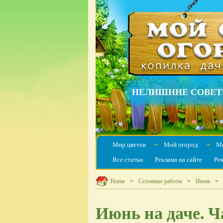
НЕЛИШНИЕ СОВЕТ
Мир цветов
Мой огород
Мо
ˇ
ˇ
Все статьи
Реклама на сайте
Ре
Home
Сезонные работы
Июнь
Июнь на даче. Ч