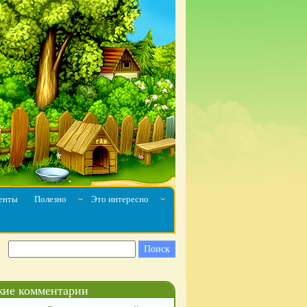
енты
Полезно
Это интересно
ˇ
ˇ
ие комментарии