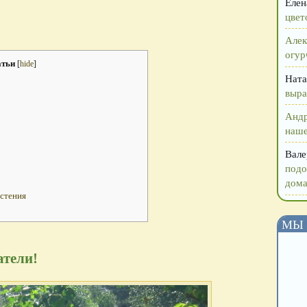
Елен
цвет
Алек
огур
атьи
[
hide
]
Ната
выра
Анд
наше
Вале
подо
дома
астения
МЫ 
атели!