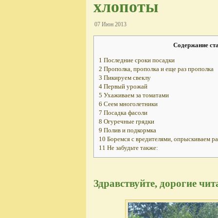
хлопоты
07 Июн 2013
Содержание ст
1
Последние сроки посадки
2
Прополка, прополка и еще раз прополка
3
Пикируем свеклу
4
Первый урожай
5
Ухаживаем за томатами
6
Сеем многолетники
7
Посадка фасоли
8
Огуречные грядки
9
Полив и подкормка
10
Боремся с вредителями, опрыскиваем р
11
Не забудьте также:
Здравствуйте, дорогие чит