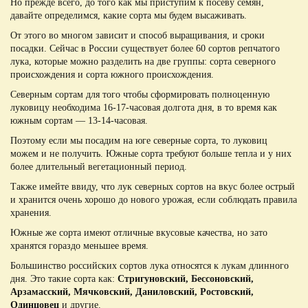
Но прежде всего, до того как мы приступим к посеву семян,
давайте определимся, какие сорта мы будем высаживать.
От этого во многом зависит и способ выращивания, и сроки
посадки. Сейчас в России существует более 60 сортов репчатого
лука, которые можно разделить на две группы: сорта северного
происхождения и сорта южного происхождения.
Северным сортам для того чтобы сформировать полноценную
луковицу необходима 16-17-часовая долгота дня, в то время как
южным сортам — 13-14-часовая.
Поэтому если мы посадим на юге северные сорта, то луковиц
можем и не получить. Южные сорта требуют больше тепла и у них
более длительный вегетационный период.
Также имейте ввиду, что лук северных сортов на вкус более острый
и хранится очень хорошо до нового урожая, если соблюдать правила
хранения.
Южные же сорта имеют отличные вкусовые качества, но зато
хранятся гораздо меньшее время.
Большинство российских сортов лука относятся к лукам длинного
дня. Это такие сорта как:
Стригуновский, Бессоновский,
Арзамасский, Мячковский, Даниловский, Ростовский,
Одинцовец
и другие.