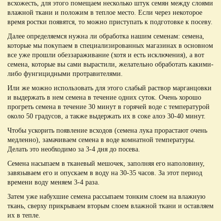
всхожесть, для этого помещаем несколько штук семян между слоями
влажной ткани и положим в теплое место. Если через некоторое
время ростки появятся, то можно приступать к подготовке к посеву.
Далее определяемся нужна ли обработка нашим семенам: семена,
которые мы покупаем в специализированных магазинах в основном
все уже прошли обеззараживание (хотя и есть исключения), а вот
семена, которые вы сами вырастили, желательно обработать какими-
либо фунгицидными протравителями.
Или же можно использовать для этого слабый раствор марганцовки
и выдержать в нем семена в течение одних суток. Очень хорошо
прогреть семена в течение 30 минут в горячей воде с температурой
около 50 градусов, а также выдержать их в соке алоэ 30-40 минут.
Чтобы ускорить появление всходов (семена лука прорастают очень
медленно), замачиваем семена в воде комнатной температуры.
Делать это необходимо за 3-4 дня до посева.
Семена насыпаем в тканевый мешочек, заполняя его наполовину,
завязываем его и опускаем в воду на 30-35 часов. За этот период
времени воду меняем 3-4 раза.
Затем уже набухшие семена рассыпаем тонким слоем на влажную
ткань, сверху прикрываем вторым слоем влажной ткани и оставляем
их в тепле.