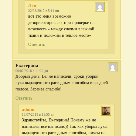
Лев
:
22/03/2017 в 5:11 пп
вот это меня возможно
дезориентировало, при проверке на
всхожесть » между слоями влажной
ткани и положим в теплое место»
Ответить
Екатерина
:
09/07/2018 в 11:29 дп
Добрый день. Вы не написали, сроки уборки
лука выращенного рассадным способом в средней
полосе. Заранее спасибо!
Ответить
admin
:
18/07/2018 в 11:55 дп
Здравствуйте, Екатерина! Почему же не
написала, все написано)) Так как уборка лука,
выращенного рассадным способом, ничем не