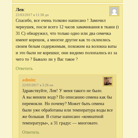
Лев
:
22/03/2017 в 11:58 дп
Спасибо, все очень толково написано ! Замочил
чернушек, после всего 12 часов замачивания в ткани (t
31 С) обнаружил, что только одно или два семечка
имеют корешок, а многие другие как то склеились
своим белым содержимым, похожим на волокна ваты
и это были не корешки; они видимо полопались из за
чего то ? Бывало ли у Вас такое ?
Ответить
admin
:
22/03/2017 в 3:26 пп
Здравствуйте, Лев! У меня такого не было.
А вы меняли воду? По описанию семена как бы
перемокли. Но почему? Может быть семена
были уже обработаны или температура воды все
же большая. В статье написано «комнатной
температуры», а 31 градус — многовато.
Ответить