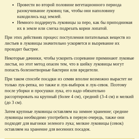
Провести во второй половине вегетационного периода
разокучивание луковиц так, чтобы они наполовину
находились над землей.
Немного поддернуть луковицы за перо, как бы приподнимая
их в земле или слегка подрезать корни лопатой.
При этих действиях процесс поступления питательных веществ из
листьев в луковицы значительно ускоряется и вызревание их
проходит быстрее.
Некоторые дачники, чтобы ускорить созревание приминают луковые
листья, но этот метод опасен тем, что в шейку луковицы могут
попасть болезнетворные бактерии или вредители.
При таком способе посадки из семян вполне возможно вырастет не
только лук-репка, но также и лук-выборок и лук-севок. Поэтому
после уборки и просушки лука, его надо обязательно
рассортировать на крупный (более 4 см), средний (3-4 см) и мелкий
(до 3 см).
Затем крупные луковицы оставляем на зимнее хранение; средние
луковицы необходимо употребить в первую очередь, также они
подходят для выгонки зеленого лука; мелкие луковицы (севок)
оставляем на хранение для весенних посадок.