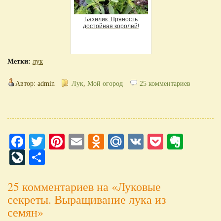
Базилик. Пряность
достойная королей!
Метки:
лук
Автор: admin
Лук
,
Мой огород
25 комментариев
Facebook
Twitter
Pinterest
Email
Odnoklassniki
Mail.Ru
VK
Pocket
Evern
LiveJournal
Отправить
25 комментариев на «Луковые
секреты. Выращивание лука из
семян»