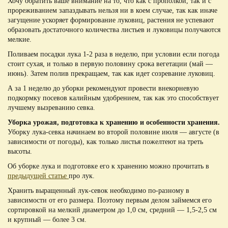
Хочу обратить ваше внимание на то, что как с прополкой, так и с
прореживанием запаздывать нельзя ни в коем случае, так как иначе
загущение ускоряет формирование луковиц, растения не успевают
образовать достаточного количества листьев и луковицы получаются
мелкие.
Поливаем посадки лука 1-2 раза в неделю, при условии если погода
стоит сухая, и только в первую половину срока вегетации (май —
июнь). Затем полив прекращаем, так как идет созревание луковиц.
А за 1 неделю до уборки рекомендуют провести внекорневую
подкормку посевов калийным удобрением, так как это способствует
лучшему вызреванию севка.
Уборка урожая, подготовка к хранению и особенности хранения.
Уборку лука-севка начинаем во второй половине июля — августе (в
зависимости от погоды), как только листья пожелтеют на треть
высоты.
Об уборке лука и подготовке его к хранению можно прочитать в
предыдущей статье
про лук.
Хранить выращенный лук-севок необходимо по-разному в
зависимости от его размера. Поэтому первым делом займемся его
сортировкой на мелкий диаметром до 1,0 см, средний — 1,5-2,5 см
и крупный — более 3 см.