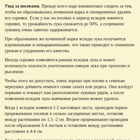
Уход за посевами.
Прежде всего надо внимательно следить за тем,
чтобы не образовывалась почвенная корка и своевременно удалять
все сорняки. Если у нас на посевах в период всходов имеются
сорняки, то урожайность лука снижается до 50%, а созревание
луковиц очень заметно задерживается.
При образовании же почвенной корки всходы лука получаются
изреженными и невыравненными, что также приводит к снижению
урожая и ухудшению его качества.
Иногда сорняки появляются раньше всходов лука и может
возникнуть опасность уничтожения сеянцев лука при прополке и
рыхлении.
Чтобы этого не допустить, очень хорошо при посеве к семенам
чернушки добавить немного семян салата или редиса. Они взойдут
первыми и покажут нам расположение луковых рядов, а после
появления всходов лука маячковые растения можно удалить.
Когда у всходов появятся 1-2 настоящих листа, проводим первое
прореживание посевов в сильно загущенных местах, оставляя
между растениями по 1,5 -2 см. Второе прореживание проводим
после образования 3-4 листьев и оставляем между растениями
расстояние в 4-6 см.