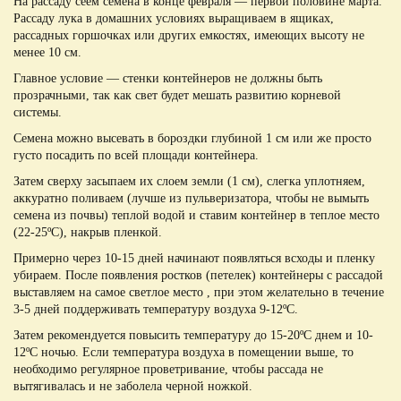
На рассаду сеем семена в конце февраля — первой половине марта.
Рассаду лука в домашних условиях выращиваем в ящиках,
рассадных горшочках или других емкостях, имеющих высоту не
менее 10 см.
Главное условие — стенки контейнеров не должны быть
прозрачными, так как свет будет мешать развитию корневой
системы.
Семена можно высевать в бороздки глубиной 1 см или же просто
густо посадить по всей площади контейнера.
Затем сверху засыпаем их слоем земли (1 см), слегка уплотняем,
аккуратно поливаем (лучше из пульверизатора, чтобы не вымыть
семена из почвы) теплой водой и ставим контейнер в теплое место
(22-25ºС), накрыв пленкой.
Примерно через 10-15 дней начинают появляться всходы и пленку
убираем. После появления ростков (петелек) контейнеры с рассадой
выставляем на самое светлое место , при этом желательно в течение
3-5 дней поддерживать температуру воздуха 9-12ºС.
Затем рекомендуется повысить температуру до 15-20ºС днем и 10-
12ºС ночью. Если температура воздуха в помещении выше, то
необходимо регулярное проветривание, чтобы рассада не
вытягивалась и не заболела черной ножкой.