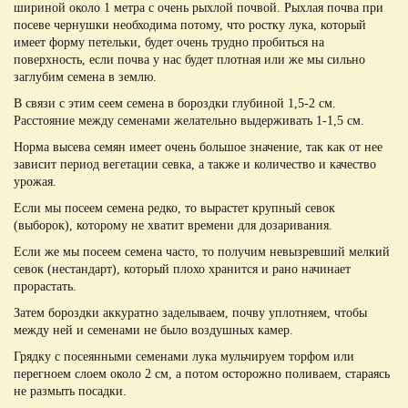
шириной около 1 метра с очень рыхлой почвой. Рыхлая почва при
посеве чернушки необходима потому, что ростку лука, который
имеет форму петельки, будет очень трудно пробиться на
поверхность, если почва у нас будет плотная или же мы сильно
заглубим семена в землю.
В связи с этим сеем семена в бороздки глубиной 1,5-2 см.
Расстояние между семенами желательно выдерживать 1-1,5 см.
Норма высева семян имеет очень большое значение, так как от нее
зависит период вегетации севка, а также и количество и качество
урожая.
Если мы посеем семена редко, то вырастет крупный севок
(выборок), которому не хватит времени для дозаривания.
Если же мы посеем семена часто, то получим невызревший мелкий
севок (нестандарт), который плохо хранится и рано начинает
прорастать.
Затем бороздки аккуратно заделываем, почву уплотняем, чтобы
между ней и семенами не было воздушных камер.
Грядку с посеянными семенами лука мульчируем торфом или
перегноем слоем около 2 см, а потом осторожно поливаем, стараясь
не размыть посадки.