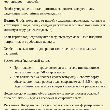
корнеплодов и овощей.
Чтобы уход за репой стал приятным занятием, следует знать
следующие простейшие рекомендации.
Полив.
Чтобы получить от нашей красавицы крепенькие, сочные и
хрустящие плоды, репку следует регулярно и обильно поливать (как
минимум пару раз еженедельно).
Если корнеплод недополучит влагу, вырастут маленькие плодики,
неприятные и грубоватые на вкус.
Особенно важен полив для репки салатных сортов и молодых
растений.
Расход воды (на каждый кв.м):
При появлении первых всходов и в начале интенсивного
роста корнеплода 7-8 литров воды.
Как только репка наберет соответствующий своему сорту
объем корнеплода, расход воды сокращаем до 3-3,5 литров.
Ведь избыток влаги тоже вреден - плоды могут растрескаться.
После каждого полива обязательно мульчируем посевы соломой
либо опилками – мульча сбережет и сохранит влагу.
Рыхление.
Когда после посадки репы у нее начнет формироваться
корнеплод, особенно важно следить за рыхлостью грунта.