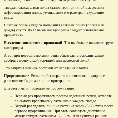
Твердая, слежавшаяся почва становится причиной вызревания
деформирования плода, уменьшение его размера и ухудшение
вкуса.
Поэтому после каждого попадания влаги на почву (полив или
дождь) спустя 10-12 часов посадки репы следует основательно
прорыхлить.
Рыхление совместите с прополкой
. Так вы больше насытите грунт
кислородом.
А вот при первом рыхлении репы обязательно дополнительно
сдобрите почву сухой горчицей или древесной золой.
Это защитит нежные росточки от нападения блошек.
Прореживание
. Репке чтобы вырасти в крепенькое и здоровое
растение необходимо личное пространство.
Для этого мы и проводим ее прореживание:
Первый раз прореживаем посевы недельной репки, оставляя
по самому крепенькому растению в каждом гнезде.
Второй раз удаляем лишние растения через 25-30 суток после
первого прореживания. При этом соблюдаем дистанцию
между каждым растением 12-15 см. Для культуры ранних