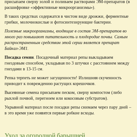
присыпаем сверху золой и поливаем растворами ЭМ-препаратов (в
расшифровке «эффективные микроорганизмы»).
В таких средствах содержатся в чистом виде дрожжи, ферментные
грибки, молочнокислые и фотосинтезирующие бактерии.
Полезные микроорганизмы, входящие в состав ЭМ-препаратов во
много раз повышают питательность и плодородие почвы. Самым
распространенным средством этой серии является препарат
Байкал-ЭМ1.
Посадка семян
. Посадочный материал репы выкладываем
гнездовым способом, укладывая по 3 штучки с расстоянием между
гнездами в 13-15 см.
Репка терпеть не может загущенности! Излишняя скученность
приводит к повреждению растущих корешочков.
Высеянные семена присыпаем песком, сверху компостом (либо
рыхлой почвой, перегноем или кокосовым субстратом).
Укрывной материал после посадки репы снимаем через пару дней –
в это время уже появятся первые робкие всходы.
Уход за огородной барышней