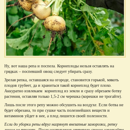
Ну, вот наша репа и поспела. Корнеплоды нельзя оставлять на
грядках – поспевший овощ следует убирать сразу.
Зрелая репка, оставшаяся на огороде, становится горькой, мякоть
плодов грубеет, да и храниться такой корнеплод будет плохо.
Аккуратно извлекаем корнеплод из земли и сразу обрезаем ботву
растения, оставляя только 1,5-2 см черешка (корешки не трогайте).
Лишь после этого репу можно обсушить на воздухе. Если ботва не
будет обрезана, то при сушке часть полезнейших веществ и
витаминов уйдет в нее, а плод лишится своей полезности.
Если до уборки репы вдруг нагрянут внезапные заморозки, репку
лучше не трогать. После наступления оттепели срочно извлекайте