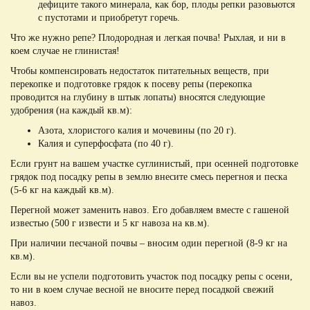
дефиците такого минерала, как бор, плоды репки разовьются
с пустотами и приобретут горечь.
Что же нужно репе? Плодородная и легкая почва! Рыхлая, и ни в
коем случае не глинистая!
Чтобы компенсировать недостаток питательных веществ, при
перекопке и подготовке грядок к посеву репы (перекопка
проводится на глубину в штык лопаты) вносятся следующие
удобрения (на каждый кв.м):
Азота, хлористого калия и мочевины (по 20 г).
Калия и суперфосфата (по 40 г).
Если грунт на вашем участке суглинистый, при осенней подготовке
грядок под посадку репы в землю внесите смесь перегноя и песка
(5-6 кг на каждый кв.м).
Перегной может заменить навоз. Его добавляем вместе с гашеной
известью (500 г извести и 5 кг навоза на кв.м).
При наличии песчаной почвы – вносим один перегной (8-9 кг на
кв.м).
Если вы не успели подготовить участок под посадку репы с осени,
то ни в коем случае весной не вносите перед посадкой свежий
навоз.