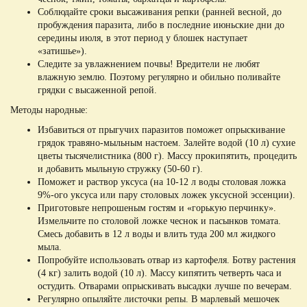
Соблюдайте сроки высаживания репки (ранней весной, до
пробуждения паразита, либо в последние июньские дни до
середины июля, в этот период у блошек наступает
«затишье»).
Следите за увлажнением почвы! Вредители не любят
влажную землю. Поэтому регулярно и обильно поливайте
грядки с высаженной репой.
Методы народные:
Избавиться от прыгучих паразитов поможет опрыскивание
грядок травяно-мыльным настоем. Залейте водой (10 л) сухие
цветы тысячелистника (800 г). Массу прокипятить, процедить
и добавить мыльную стружку (50-60 г).
Поможет и раствор уксуса (на 10-12 л воды столовая ложка
9%-ого уксуса или пару столовых ложек уксусной эссенции).
Приготовьте непрошеным гостям и «горькую перчинку».
Измельчите по столовой ложке чеснок и пасынков томата.
Смесь добавить в 12 л воды и влить туда 200 мл жидкого
мыла.
Попробуйте использовать отвар из картофеля. Ботву растения
(4 кг) залить водой (10 л). Массу кипятить четверть часа и
остудить. Отварами опрыскивать высадки лучше по вечерам.
Регулярно опыляйте листочки репы. В марлевый мешочек