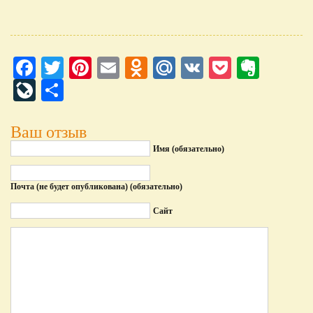
Facebook
Twitter
Pinterest
Email
Odnoklassniki
Mail.Ru
VK
Pocket
Evern
LiveJournal
Отправить
Ваш отзыв
Имя (обязательно)
Почта (не будет опубликована) (обязательно)
Сайт