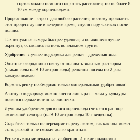
сортов можно немного сократить расстояния, но не более 8-
10 см между корнеплодами.
Прореживание – стресс для любого растения, поэтому проводить
этот процесс лучше в вечернее время, спустя пару часиков после
полива.
Так ненужные всходы быстрее удалятся, а оставшиеся лучше
окрепнут, оставшись на ночь во влажном грунте.
Удобрение
. Лучшее подкормка для репки – древесная зола.
Опытные огородники советуют поливать зольным раствором
(стакан золы на 9-10 литров воды) репкины посевы по 2 раза
каждую неделю.
Кормить репку необходимо только минеральными удобрениями!
Азотную подкормку можно внести лишь раз – когда у культуры
появятся первые истинные листочки.
Лучшим удобрением для юного корнеплода считается раствор
аммиачной селитры (на 9-10 литров воды 10 г вещества).
Старайтесь только не перекормить репу азотом, так как она может
стать рыхлой и не сможет долго храниться.
Репке нужны минеральные удобрения. И такие подкормки