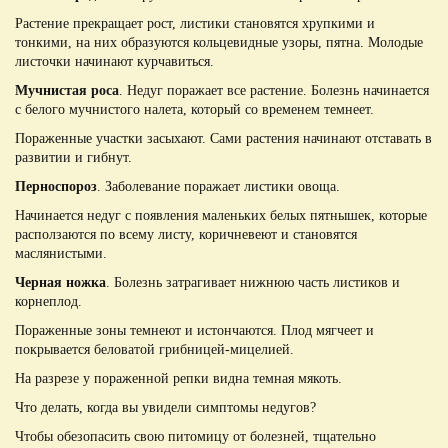
Растение прекращает рост, листики становятся хрупкими и
тонкими, на них образуются кольцевидные узоры, пятна. Молодые
листочки начинают курчавиться.
Мучнистая роса
. Недуг поражает все растение. Болезнь начинается
с белого мучнистого налета, который со временем темнеет.
Пораженные участки засыхают. Сами растения начинают отставать в
развитии и гибнут.
Перноспороз
. Заболевание поражает листики овоща.
Начинается недуг с появления маленьких белых пятнышек, которые
расползаются по всему листу, коричневеют и становятся
маслянистыми.
Черная ножка
. Болезнь затрагивает нижнюю часть листиков и
корнеплод.
Пораженные зоны темнеют и истончаются. Плод мягчеет и
покрывается беловатой грибницей-мицелией.
На разрезе у пораженной репки видна темная мякоть.
Что делать, когда вы увидели симптомы недугов?
Чтобы обезопасить свою питомицу от болезней, тщательно