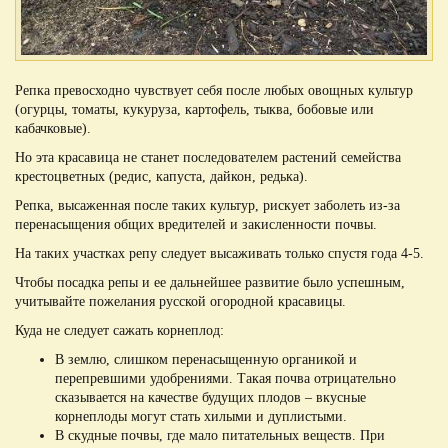
Репка превосходно чувствует себя после любых овощных культур
(огурцы, томаты, кукуруза, картофель, тыква, бобовые или
кабачковые).
Но эта красавица не станет последователем растений семейства
крестоцветных (редис, капуста, дайкон, редька).
Репка, высаженная после таких культур, рискует заболеть из-за
перенасыщения общих вредителей и закисленности почвы.
На таких участках репу следует высаживать только спустя года 4-5.
Чтобы посадка репы и ее дальнейшее развитие было успешным,
учитывайте пожелания русской огородной красавицы.
Куда не следует сажать корнеплод:
В землю, слишком перенасыщенную органикой и
перепревшими удобрениями. Такая почва отрицательно
сказывается на качестве будущих плодов – вкусные
корнеплоды могут стать хилыми и дуплистыми.
В скудные почвы, где мало питательных веществ. При