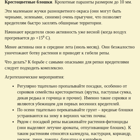
Крестоцветные блошки
. Крохотные паразиты размером до 10 мм.
Эти маленькие жучки разноцветного окраса (они могут быть
черными, зелеными, синими) очень прыгучие, что позволяет
вредителям быстро заселять обширные территории.
Начинают вредители свою активность уже весной (когда воздух
прогревается до +15⁰ С).
Менее активны они в середине лета (июль месяц). Они безжалостно
уничтожают ботву растения и приводят к гибели репы.
Что делать? К борьбе с самыми опасными для репки вредителями
следует подходить комплексно.
Агротехнические мероприятия:
Регулярно тщательно пропалывайте посадки, особенно от
сорняков семейства крестоцветных (ярутка, пастушья сумка,
дикая редька и горчица и прочие). Именно такие сорняки и
являются убежищем для первых весенних вредителей.
По осени тщательно перекапывайте грунт – вредные блошки
устраиваются на зиму в верхних частях почвы.
Рядом с посадкой репы высаживайте растения-фитонциды
(они выделяют летучие ароматы, отпугивающие блошек). К
таким растениям относятся календула, настурция, кориандр,
чеснок, тмин, томаты, бархатцы и картофель.