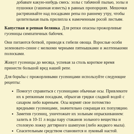
добавьте какую-нибудь смесь: золы с табачной пылью, золы и
пушонки (гашеная известь) в равных пропорциях. Мешочки
растряхивайте над посадками репы по раннему утру, чтобы
целительная пыль прилипла к намоченным росой листьям.
Капустная и репная белянка
. Для репки опасны прожорливые
гусеницы симпатичных бабочек.
Они питаются ботвой, приводя к гибели овоща. Взрослые особи
зеленовато-синие с мелкими черными пятнышками и желтенькими
полосками.
Живут гусеницы до месяца, успевая за столь короткое время
принести большой вред нашей репе.
Для борьбы с прожорливыми гусеницами используйте следующие
рецепты:
Помогут справиться с гусеницами обычные осы. Привлеките
их к репкиным посадкам, обрызгав грядки сладкой водой с
сахаром либо вареньем. Осы кормят свое потомство
вредными гусеницами, значительно сокращая их популяцию.
Заметив гусениц, уничтожьте их зольным опрыскиванием:
залить в 10-11 л воды пару стаканов зольного вещества и
столовую ложку дегтярного шампуня (либо жидкого мыла).
Спасительным средством становится и луковый настой.