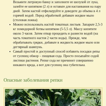
Возьмите литровую банку и заполните ее шелухой от лука,
залейте ее кипятком (2 л) и оставьте для настаивания на пару
дней. Затем настой отфильтруйте и доведите до объема в 4 л
горячей водой. Перед обработкой добавьте жидкое мыло
(столовая ложка).
Можно использовать настой томатных листьев. Запарьте 2,5-3
кг помидорной ботвы кипятком (5-5,5 л). Массу кипятите
около 3 часов. Затем отвар процедить и развести водой (на
часть томатного настоя 2 части воды). Прежде, чем
обрабатывать грядки, добавьте в жидкость жидкое мыло или
дегтярный шампунь.
Самый простой и доступный способ избавить посадки репы
от гусениц обжор – пищевая сода. Просто посыпайте содой
листики растения. Репке сода не причинит совершенно
никакого вреда, а вот для гусениц она губительна.
Опасные заболевания репки