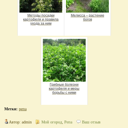
Методы посадки
Мелисса – растение
картофеля и правила
богов
ухода за ним
Грибные болезни
картофеля и меры
борьбы с ними
Метки:
репа
Автор: admin
Мой огород
,
Репа
Ваш отзыв