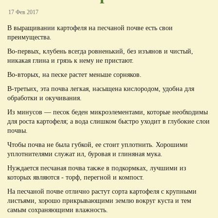
17 Фев 2017
В выращивании картофеля на песчаной почве есть свои
преимущества.
Во-первых, клубень всегда ровненький, без изъянов и чистый,
никакая глина и грязь к нему не пристают.
Во-вторых, на песке растет меньше сорняков.
В-третьих, эта почва легкая, насыщена кислородом, удобна для
обработки и окучивания.
Из минусов — песок беден микроэлементами, которые необходимы
для роста картофеля; а вода слишком быстро уходит в глубокие слои
почвы.
Чтобы почва не была губкой, ее стоит уплотнить. Хорошими
уплотнителями служат ил, буровая и глиняная мука.
Нуждается песчаная почва также в подкормках, лучшими из
которых являются - торф, перегной и компост.
На песчаной почве отлично растут сорта картофеля с крупными
листьями, хорошо прикрывающими землю вокруг куста и тем
самым сохраняющими влажность.