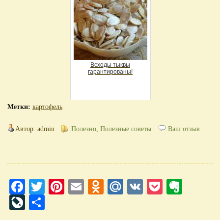
Всходы тыквы
гарантированы!
Метки:
картофель
Автор: admin
Полезно
,
Полезные советы
Ваш отзыв
Facebook
Twitter
Pinterest
Email
Odnoklassniki
Mail.Ru
VK
Pocket
Evern
LiveJournal
Отправить