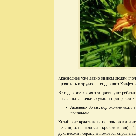
Красноднев уже давно знаком людям (поч
прочитать в трудах легендарного Конфуц
В то далекое время эти цветы употребля
на салаты, а почки служили приправой к
Лилейник до сих пор охотно едят в
почитаем.
Китайские врачеватели использовали и ле
печени, останавливали кровотечения). Т
дух, веселит сердце и помогает справитьс