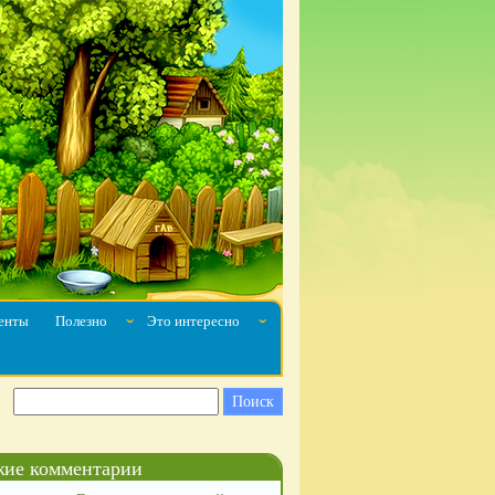
енты
Полезно
Это интересно
ˇ
ˇ
ие комментарии