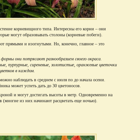
астение корневищного типа. Интересны его корни – они
орые могут образовывать столоны (корневые побеги).
ют прямыми и изогнутыми. Но, конечно, главное – это
й формы они потрясают разнообразием своего окраса.
рные, пурпурные, сиреневые, золотистые, оранжевые цветочки
цветков в каждом.
можно наблюдать в среднем с июля по до начала осени.
йника может успеть дать до 30 цветоносов.
роной и могут достигать высоты в метр. Одновременно на
ов (многие из них начинают расцветать еще ночью).