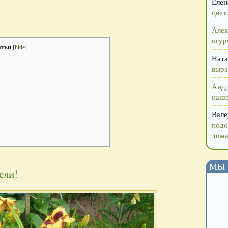
Елен
цвет
Алек
огур
атьи
[
hide
]
Ната
выра
Анд
наше
Вале
подо
дома
МЫ 
ели!