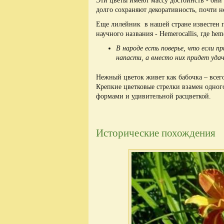
Эти цветы имеют массу достоинств - они 
долго сохраняют декоративность, почти 
Еще лилейник в нашей стране известен п
научного названия - Hemerocallis, где hemer
В народе есть поверье, что если пр
напасти, а вместо них придет удач
Нежный цветок живет как бабочка – всего
Крепкие цветковые стрелки взамен одног
формами и удивительной расцветкой.
Исторические похождения