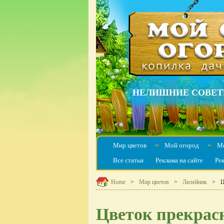
НЕЛИШНИЕ СОВЕТ
Мир цветов
Мой огород
Мо
ˇ
ˇ
Все статьи
Реклама на сайте
Ре
Home
Мир цветов
Лилейник
Ц
Цветок прекрас