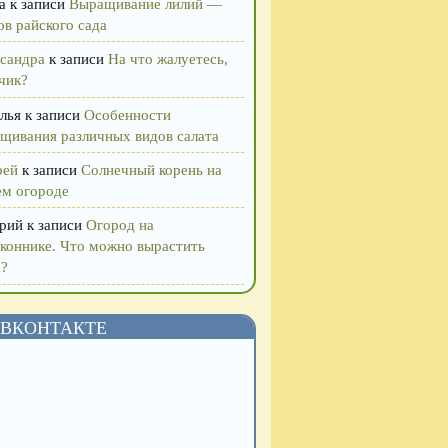
а
к записи
Выращивание лилий —
ов райского сада
сандра
к записи
На что жалуетесь,
чик?
лья
к записи
Особенности
щивания различных видов салата
рей
к записи
Солнечный корень на
м огороде
рий
к записи
Огород на
коннике. Что можно вырастить
?
ВКОНТАКТЕ