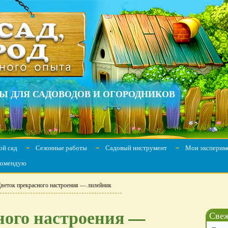
Ы ДЛЯ САДОВОДОВ И ОГОРОДНИКОВ
й сад
Сезонные работы
Садовый инструмент
Мои эксперим
ˇ
ˇ
ˇ
комендую
веток прекрасного настроения — лилейник
ного настроения —
Свеж