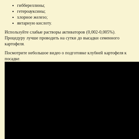
гиббереллины;
гетероауксины;
хлорное железо;
янтарную кислоту.
Используйте слабые растворы активаторов (0,002-0,005%).
Процедуру лучше проводить на сутки до высадки семенного
картофеля.
Посмотрите небольшое видео о подготовке клубней картофеля к
посадке.