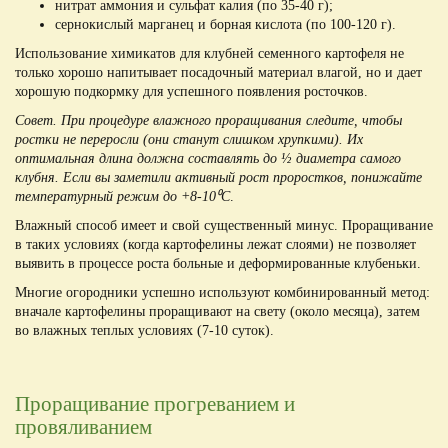
нитрат аммония и сульфат калия (по 35-40 г);
сернокислый марганец и борная кислота (по 100-120 г).
Использование химикатов для клубней семенного картофеля не
только хорошо напитывает посадочный материал влагой, но и дает
хорошую подкормку для успешного появления росточков.
Совет. При процедуре влажного проращивания следите, чтобы
ростки не переросли (они станут слишком хрупкими). Их
оптимальная длина должна составлять до ½ диаметра самого
клубня. Если вы заметили активный рост проростков, понижайте
температурный режим до +8-10⁰С
.
Влажный способ имеет и свой существенный минус. Проращивание
в таких условиях (когда картофелины лежат слоями) не позволяет
выявить в процессе роста больные и деформированные клубеньки.
Многие огородники успешно используют комбинированный метод:
вначале картофелины проращивают на свету (около месяца), затем
во влажных теплых условиях (7-10 суток).
Проращивание прогреванием и
провяливанием