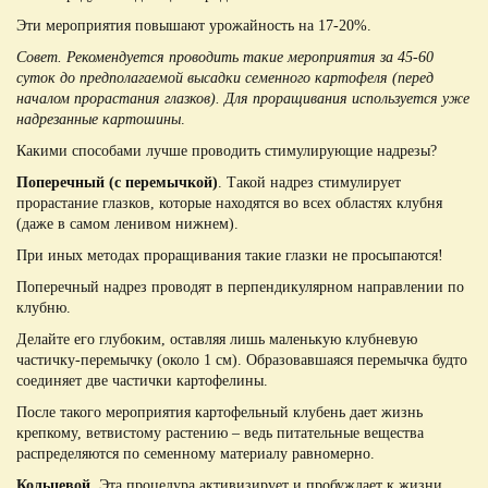
Эти мероприятия повышают урожайность на 17-20%.
Совет. Рекомендуется проводить такие мероприятия за 45-60
суток до предполагаемой высадки семенного картофеля (перед
началом прорастания глазков). Для проращивания используется уже
надрезанные картошины
.
Какими способами лучше проводить стимулирующие надрезы?
Поперечный (с перемычкой)
. Такой надрез стимулирует
прорастание глазков, которые находятся во всех областях клубня
(даже в самом ленивом нижнем).
При иных методах проращивания такие глазки не просыпаются!
Поперечный надрез проводят в перпендикулярном направлении по
клубню.
Делайте его глубоким, оставляя лишь маленькую клубневую
частичку-перемычку (около 1 см). Образовавшаяся перемычка будто
соединяет две частички картофелины.
После такого мероприятия картофельный клубень дает жизнь
крепкому, ветвистому растению – ведь питательные вещества
распределяются по семенному материалу равномерно.
Кольцевой
. Эта процедура активизирует и пробуждает к жизни