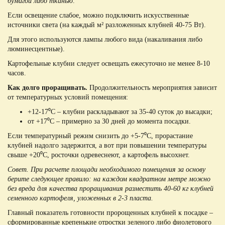
бумагой либо тканью
.
Если освещение слабое, можно подключить искусственные
источники света (на каждый м² разложенных клубней 40-75 Вт).
Для этого используются лампы любого вида (накаливания либо
люминесцентные).
Картофельные клубни следует освещать ежесуточно не менее 8-10
часов.
Как долго проращивать.
Продолжительность мероприятия зависит
от температурных условий помещения:
+12-17⁰С – клубни раскладывают за 35-40 суток до высадки;
от +17⁰С – примерно за 30 дней до момента посадки.
Если температурный режим снизить до +5-7⁰С, прорастание
клубней надолго задержится, а вот при повышении температуры
свыше +20⁰С, росточки одревеснеют, а картофель высохнет.
Совет. При расчете площади необходимого помещения за основу
берите следующее правило: на каждом квадратном метре можно
без вреда для качества проращивания разместить 40-60 кг клубней
семенного картофеля, уложенных в 2-3 пласта.
Главный показатель готовности пророщенных клубней к посадке –
сформированные крепенькие отростки зеленого либо фиолетового