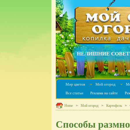
НЕЛИШНИЕ СОВЕТ
Мир цветов
Мой огород
Мо
ˇ
ˇ
Все статьи
Реклама на сайте
Ре
Home
Мой огород
Картофель
Способы размно