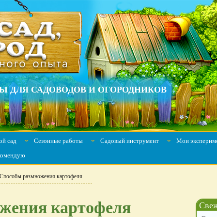
Ы ДЛЯ САДОВОДОВ И ОГОРОДНИКОВ
й сад
Сезонные работы
Садовый инструмент
Мои эксперим
ˇ
ˇ
ˇ
комендую
Способы размножения картофеля
жения картофеля
Свеж