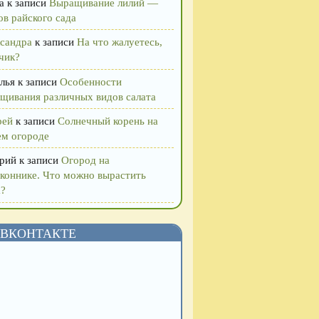
а
к записи
Выращивание лилий —
ов райского сада
сандра
к записи
На что жалуетесь,
чик?
лья
к записи
Особенности
щивания различных видов салата
рей
к записи
Солнечный корень на
м огороде
рий
к записи
Огород на
коннике. Что можно вырастить
?
ВКОНТАКТЕ