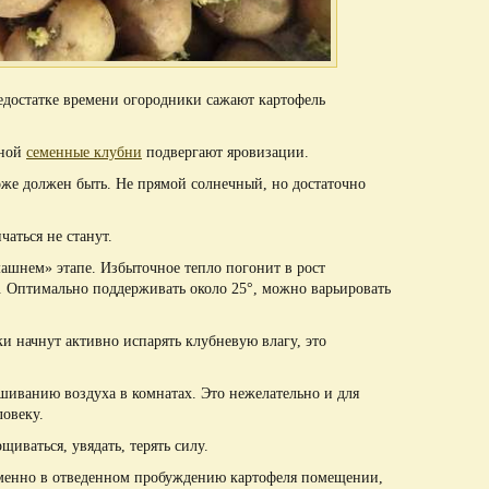
едостатке времени огородники сажают картофель
сной
семенные клубни
подвергают яровизации.
оже должен быть. Не прямой солнечный, но достаточно
чаться не станут.
ашнем» этапе. Избыточное тепло погонит в рост
 Оптимально поддерживать около 25°, можно варьировать
и начнут активно испарять клубневую влагу, это
шиванию воздуха в комнатах. Это нежелательно и для
ловеку.
иваться, увядать, терять силу.
менно в отведенном пробуждению картофеля помещении,