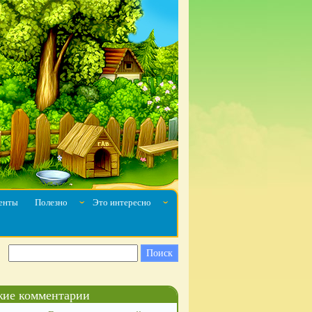
енты
Полезно
Это интересно
ˇ
ˇ
ие комментарии