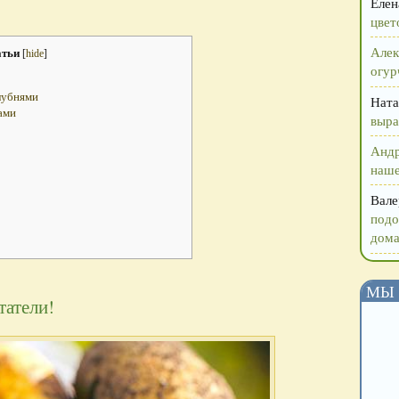
Елен
цвет
Алек
атьи
[
hide
]
огур
лубнями
Ната
ами
выра
Анд
наше
Вале
подо
дома
МЫ 
татели!