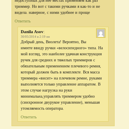
недоступных для нее местах применяем как раз
триммер. Но вот с такими ручками я как-то и не
видела. наверное, с ними удобнее и проще
Ответить
Danila Asov
:
30/05/2014 в 2:19 пп
Добрый день, Виолета! Вероятно, Вы
имеете ввиду ручки «велосипедного» типа. На
мой взгляд, это наиболее удачная конструкция
ручек для средних и тяжелых триммеров с
обязательным применением плечевого ремня,
который должен быть в комплекте. Вся масса
триммера «висит» на плечевом ремне, руками
выполняется только управление аппаратом. В
этом случае нагрузка на руки
минимальна,управлять триммером удобно
(синхронное двурукое управление), меньшая
утомляемость оператора.
Ответить