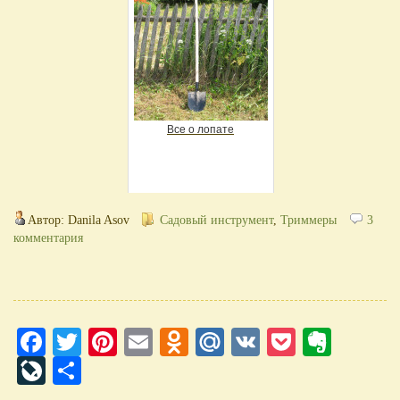
Все о лопате
Автор: Danila Asov
Садовый инструмент
,
Триммеры
3
комментария
Facebook
Twitter
Pinterest
Email
Odnoklassniki
Mail.Ru
VK
Pocket
Evern
LiveJournal
Отправить