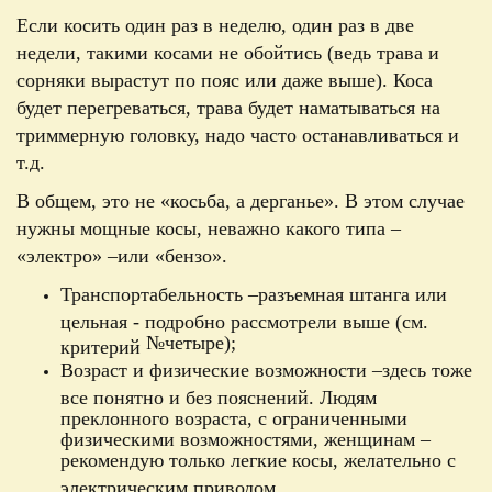
Если косить один раз в неделю, один раз в две
недели, такими косами не обойтись (ведь трава и
сорняки вырастут по пояс или даже выше). Коса
будет перегреваться, трава будет наматываться на
триммерную головку, надо часто останавливаться и
т.д.
В общем, это не
«
косьба, а дерганье
».
В этом случае
нужны мощные косы, неважно какого типа –
«
электро
»
–
или
«
бензо
».
Транспортабельность –
разъемная штанга или
цельная - подробно рассмотрели выше (см.
№
четыре);
критерий
Возраст и физические возможности –
здесь тоже
все понятно и без пояснений. Людям
преклонного возраста, с ограниченными
физическими возможностями, женщинам –
рекомендую только легкие косы, желательно с
электрическим приводом.